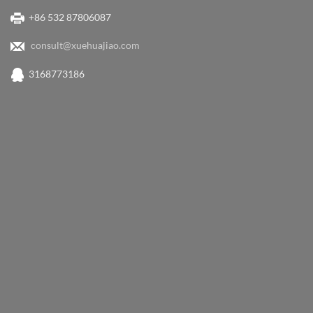
+86 532 87806087
consult@xuehuajiao.com
3168773186