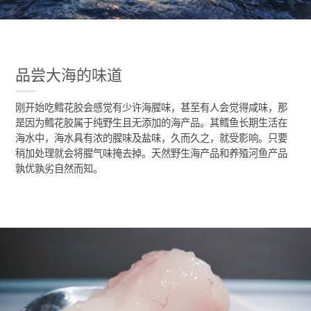
品尝大海的味道
刚开始吃鳕花胶会感觉有少许海腥味，甚至有人会觉得咸味，那
是因为鳕花胶属于纯野生且无添加的海产品。其鳕鱼长期生活在
海水中，海水具有浓的腥味及盐味，久而久之，就受影响。只要
稍加处理就会将腥气味掩去掉。天然野生海产品和养殖河鱼产品
孰优孰劣自然而知。