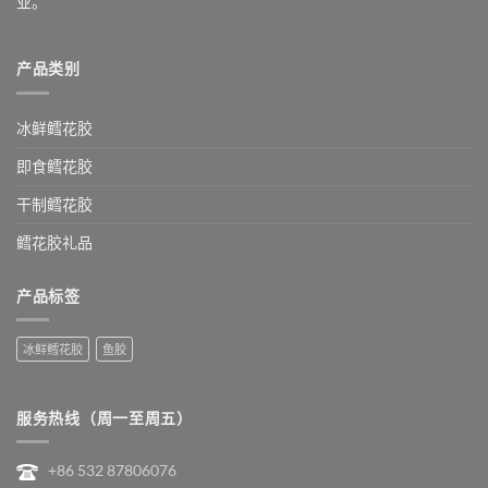
业。
产品类别
冰鲜鳕花胶
即食鳕花胶
干制鳕花胶
鳕花胶礼品
产品标签
冰鲜鳕花胶
鱼胶
服务热线（周一至周五）
+86 532 87806076